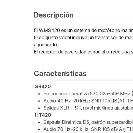
Descripción
El WMS420 es un sistema de micrófono inalámbr
El conjunto vocal incluye un transmisor de m
equilibrado.
El receptor de diversidad espacial ofrece una s
Características
SR420
Frecuencia operativa 530.025–559 MHz (
Audio 40 Hz–20 kHz; SNR 105 dB(A); T
Salidas XLR + ¼″, nivel mic/línea ajustabl
HT420
Cápsula Dinámica D5, patrón supercardio
Audio 70 Hz–20 kHz; SNR 105 dB(A); T