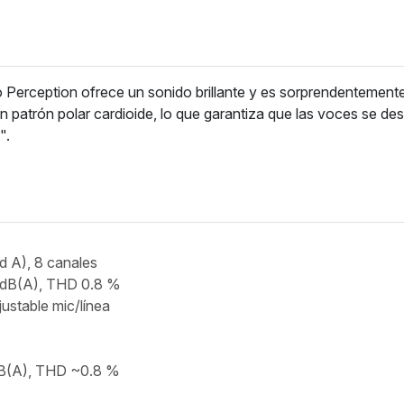
o Perception ofrece un sonido brillante y es sorprendentement
 patrón polar cardioide, lo que garantiza que las voces se de
".
 A), 8 canales
 dB(A), THD 0.8 %
ustable mic/línea
dB(A), THD ~0.8 %