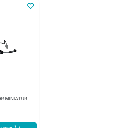
R MINIATURA
KG C544L
carrito