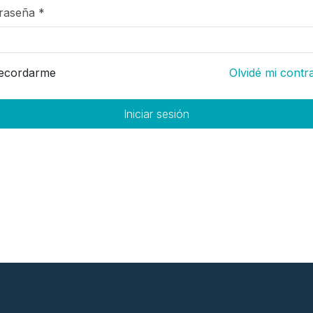
raseña *
ecordarme
Olvidé mi contr