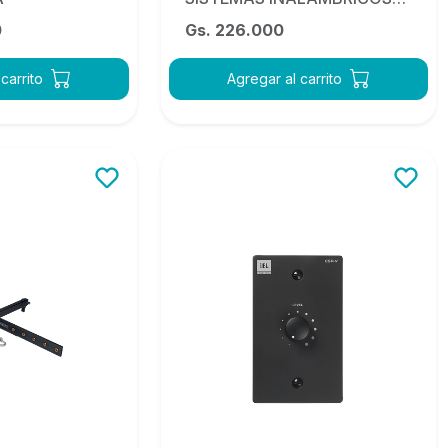
AKG MKA5
0
Gs. 226.000
carrito
Agregar al carrito
OFERTA