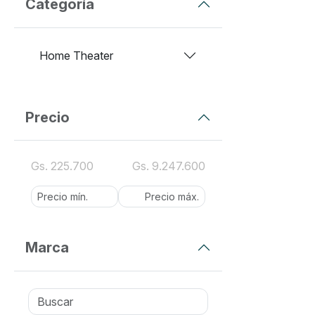
Categoría
Home Theater
Precio
Gs. 225.700
Gs. 9.247.600
Marca